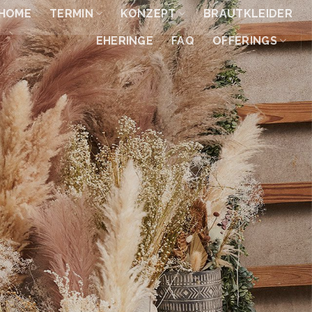
HOME
TERMIN
KONZEPT
BRAUTKLEIDER
EHERINGE
FAQ
OFFERINGS